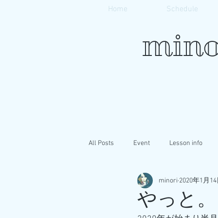
Home
Schedule
mino
All Posts
Event
Lesson info
minori
2020年1月1
やっと。