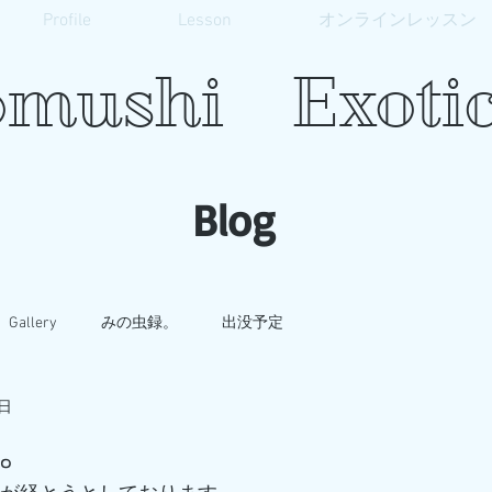
Profile
Lesson
オンラインレッスン
mushi Exotic
​Blog
Gallery
みの虫録。
出没予定
4日
。