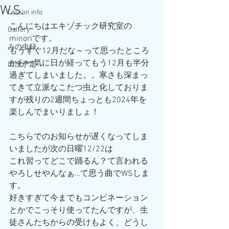
W.S.
Lesson info
こんにちはエキゾチック研究室の
Gallery
minoriです。
みの虫録。
もうすぐ12月だな～って思ったところ
から一気に日が経ってもう12月も半分
出没予定
過ぎてしまいました。。寒さも深まっ
てきて立派なこたつ虫と化しておりま
すが残りの2週間ちょっとも2024年を
楽しんでまいりましょ！
こちらでのお知らせが遅くなってしま
いましたが次の日曜12/22は
これ習ってどこで踊るん？て言われる
やろしせやんなぁ…て思う曲でWSしま
す。
好きすぎて今までもコンビネーション
とかでこっそり使ってたんですが、生
徒さんたちからの受けもよく、どうし