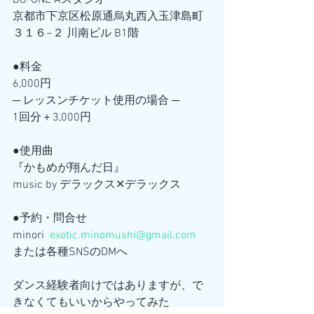
DO-ONE Aスタジオ
京都市下京区松原通烏丸西入玉津島町
３１６−２ 川南ビル B1階
●料金
6,000円
─ レッスンチケット使用の場合 ─
1回分＋3,000円
●使用曲
『かもめが翔んだ日』
music by デラックス✕デラックス
●予約・問合せ
minori  
exotic.minomushi@gmail.com
または各種SNSのDMへ
ダンス経験者向けではありますが、で
きなくてもいいからやってみた