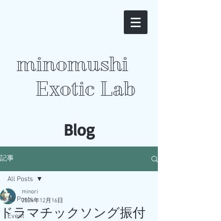
minomushi
Exotic Lab
​Blog
記事
All Posts
minori
All Posts
2024年12月16日
ドラマチックソング振付
Event