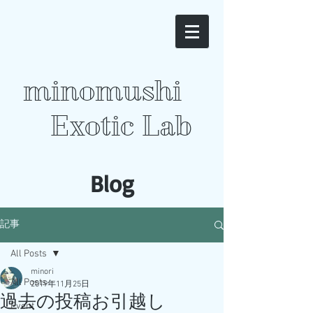
minomushi
Exotic Lab
​Blog
記事
All Posts
minori
All Posts
2019年11月25日
過去の投稿お引越し
Event