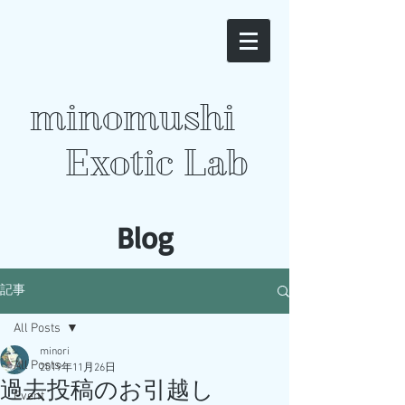
minomushi
Exotic Lab
​Blog
記事
All Posts
minori
All Posts
2019年11月26日
過去投稿のお引越し
Event