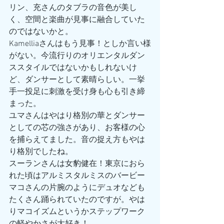
リン、充さんのタブラの音色が美し
く、空間と楽曲が見事に融合していた
のではないかと。
Kamelliaさんはもう見事！としか言い様
がない。今流行りのオリエンタルダン
ススタイルではないかもしれないけ
ど、ダンサーとして素晴らしい。一挙
手一投足に刺激を受け身も心も引き締
まった。
ユマさんはやはり格別の華とダンサー
としての芯の強さがあり、お客様の心
を捕らえてました。音の捉え方もやは
り格別でしたね。
スーランさんは女豹健在！東京におら
れた頃はアルミスタルミスのバービー
マコさんの片腕のようにデュオなども
たくさん踊られていたのですが。やは
りマコイズムというかステップワーク
の軽やかさが大好き！