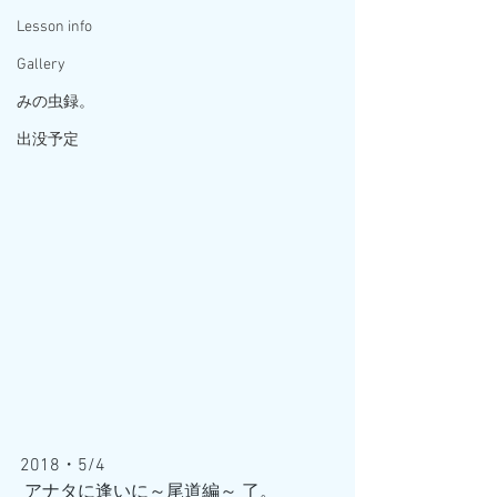
Lesson info
Gallery
みの虫録。
出没予定
2018・5/4
 アナタに逢いに～尾道編～ 了。