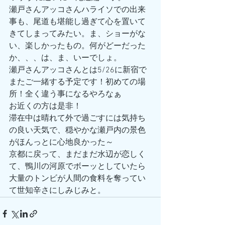
瀬戸さんアッコさんハライソでの出来
事も、尾道も堪能し過ぎて心を置いて
きてしまってみたい。ま、ショーがな
い、楽しかったもの。何がどーだった
か、、、は、ま、いーでしょ。
瀬戸さんアッコさんとは5/26に新宿で
またご一緒する予定です！初めての場
所！全く違う事になるやろなぁ
お近くの方は是非！
滞在中は晴れて外で過ごすには気持ち
の良い天気で、穏やかな瀬戸内の景色
がほんっとに心地良かった～
京都に戻って、まだまだ水辺が恋しく
て、鴨川の河原でボーッとしていたら
大量のトンビが人間の食料を奪ってい
て世知辛さにしみじみと。