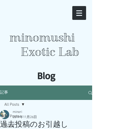
minomushi
Exotic Lab
​Blog
記事
All Posts
minori
All Posts
2019年11月26日
過去投稿のお引越し
Event