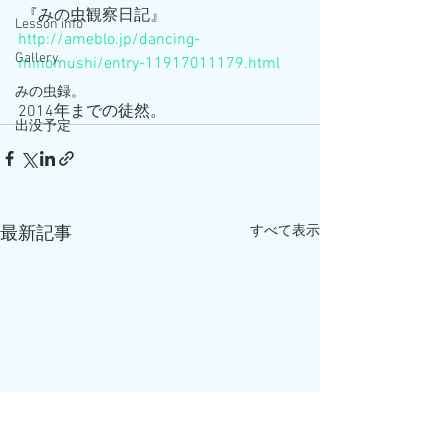
 『みの虫観察日記』
Lesson info
http://ameblo.jp/dancing-
Gallery
minomushi/entry-11917011179.html
みの虫録。
2014年までの徒然。
出没予定
すべて表示
最新記事