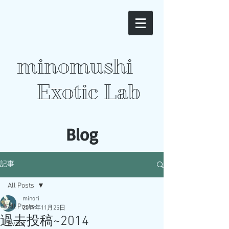
minomushi
Exotic Lab
​Blog
記事
All Posts
minori
All Posts
2019年11月25日
過去投稿~2014
Event