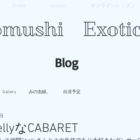
Profile
Lesson
オンラインレッスン
mushi Exotic
​Blog
Gallery
みの虫録。
出没予定
8日
BellyなCABARET