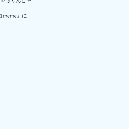
izちゃんとキ
meme』に