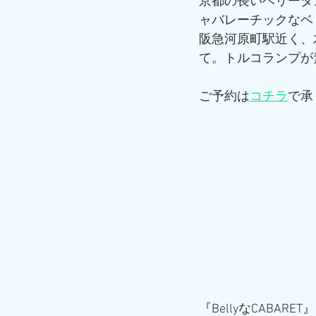
京都の長いベリーダン
ャバレーチックなベ
阪急河原町駅近く、木
て。トルコランプが
ご予約は
コチラ
で承
『BellyなCABARET』