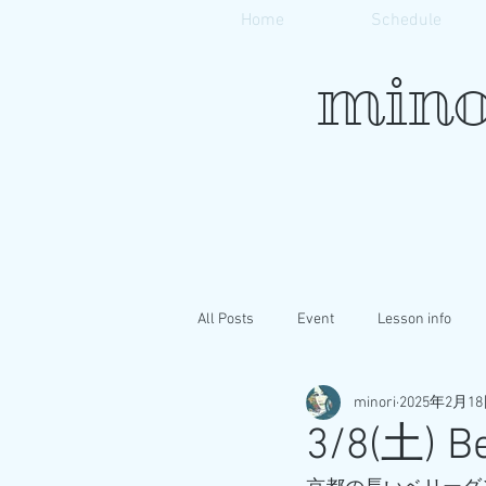
Home
Schedule
mino
All Posts
Event
Lesson info
minori
2025年2月1
3/8(土) 