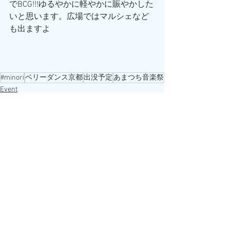
でBCG!!!ゆるやかに軽やかに賑やかした
いと思います。広場ではマルシェなど
も出ますよ
#minori
ベリーダンス京都
出没予定
あまつち音楽祭
Event
すべて表示
最新記事