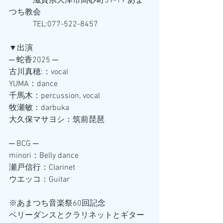
　　　滋賀県大津市高砂町39-19 あま
つち教会
　　　TEL:077-522-8457
▼出演
─ 蛇香2025 ─
古川真穂:：vocal
YUMA：dance
千馬木：percussion, vocal
牧瀬敏：darbuka
大久保マサヨシ：筑前琵琶
─ BCG ─
minori：Belly dance 
瀬戸信行：Clarinet 
ウエッコ：Guitar 
※あまつち音楽祭60回記念
ベリーダンスとクラリネットとギター