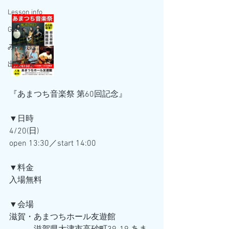
Lesson info
Gallery
みの虫録。
出没予定
『あまつち音楽祭 第60回記念』
▼日時
4/20(日)
open 13:30／start 14:00
▼料金
入場無料
▼会場
滋賀・あまつちホール友遊館