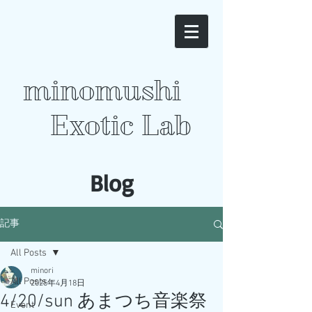
minomushi
Exotic Lab
​Blog
記事
All Posts
minori
All Posts
2025年4月18日
4/20/sun あまつち音楽祭
Event