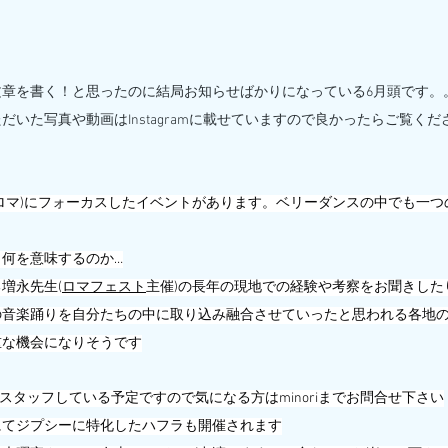
文章を書く！と思ったのに結局お知らせばかりになっている6月頭です。
いた写真や動画はInstagramに載せていますので良かったらご覧くだ
シー(ロマ)にフォーカスしたイベントがあります。ベリーダンスの中でも一
何を意味するのか…
増永先生(
ロマフェスト
主催)の長年の現地での経験や考察をお聞きした
の音楽踊りを自分たちの中に取り込み融合させていったと思われる各地
重な機会になりそうです
当日スタッフしている予定ですので気になる方はminoriまでお問合せ下さい
にてジプシーに特化したハフラも開催されます