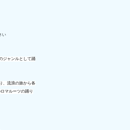
。
さい
つのジャンルとして踊
り、流浪の旅から各
のロマルーツの踊り