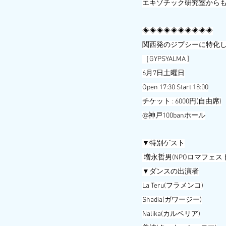
エキゾチック研究室から
◈◈◈◈◈◈◈◈◈◈
関西発のジプシーに特化
［GYPSYALMA ]
6月7日土曜日
Open 17:30 Start 18:00
チケット : 6000円(自由席)
@神戸100banホール
▼特別ゲスト
 増永哲男(NPOロマフェス
▼ダンスの出演者
La Teru(フラメンコ)
Shadia(ガワージー)
Nalika(カルベリア)