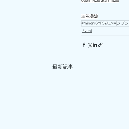
Open 14:30 Start 15:00
主催:美波
#minori
GYPSYALMA
ジプシ
Event
最新記事