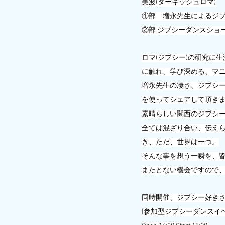
美波(ターキッシュロマ)
①部　増永先生によるジ
②部 ジプシーダンスショ
ロマ(ジプシー)の研究に
に触れ、学び深める、マ
増永先生の凄さ、ジプシ
を使ってシェアして頂き
素晴らしい関西のジプシ
全ては混ざり合い、伝え
き、ただ、世界は一つ。
そんな事を想う一瞬を、
またとない機会ですので
同時開催、ジプシー好き
[参加型ジプシーダンスイベ