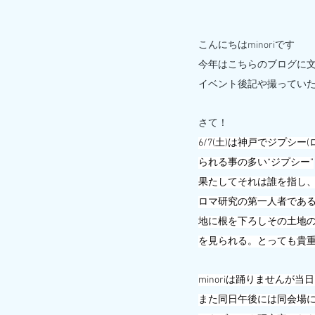
こんにちはminoriです
今年はこちらのブログに
イベント後記や撮っていただ
さて！
6/7(土)は神戸でジプ
られる事の多い“ジプシー”
果たしてそれは誰を指し、
ロマ研究の第一人者である
地に根を下ろしその土地
を見られる。とっても貴
minoriは踊りませんが
また同日午後には同会場