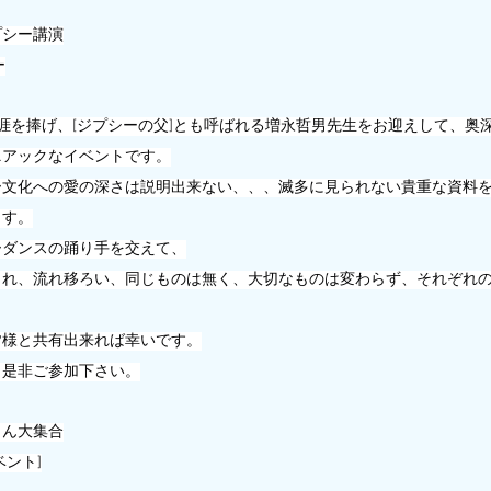
プシー講演
ー
生涯を捧げ、[ジプシーの父]とも呼ばれる増永哲男先生をお迎えして、奥
ニアックなイベントです。
ー文化への愛の深さは説明出来ない、、、滅多に見られない貴重な資料
ます。
ーダンスの踊り手を交えて、
られ、流れ移ろい、同じものは無く、大切なものは変わらず、それぞれ
皆様と共有出来れば幸いです。
、是非ご参加下さい。
さん大集合
ント]