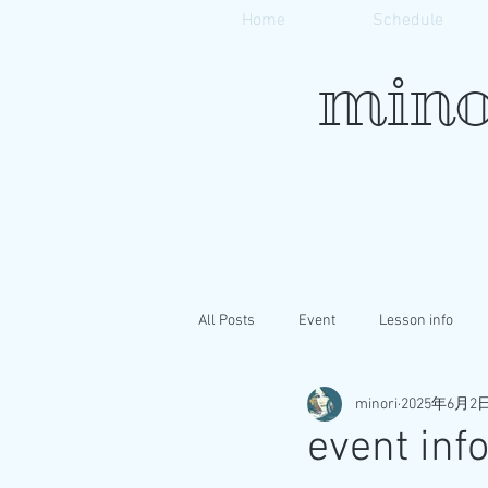
Home
Schedule
mino
All Posts
Event
Lesson info
minori
2025年6月2
event in