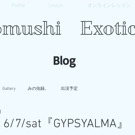
Profile
Lesson
オンラインレッスン
mushi Exotic
​Blog
Gallery
みの虫録。
出没予定
日
fo 6/7/sat『GYPSYALMA』