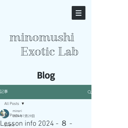
minomushi
Exotic Lab
​Blog
記事
All Posts
minori
All Posts
2024年7月29日
Lesson info 2024 - ８ -
Event