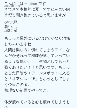
こんにちは～minoriです
Lesson info
さてさて本格的に夏！ですね～言い飽
Gallery
きたし聞き飽きていると思いますが
みの虫録。
暑い。。
出没予定
ちょっと屋外にいるだけでかなり消耗
しちゃいますね
人間は楽な方に慣れてしまうモノ。な
んだかそれって機能が落ちていってい
るような気が、、、生物としてもっと
強くありたい！！と思いつつ、ちょっ
とした日陰やエアコンスポットに入る
と「オアシス～🌴」とホッとしてしま
う今日この頃。
無理ない範囲でやってこ…
体が疲れていると心も疲れてしまうも