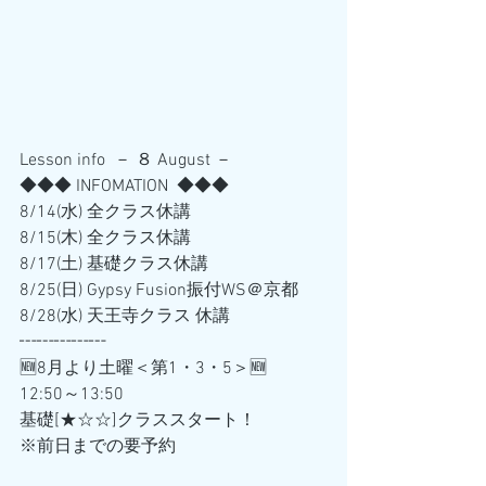
Lesson info  － ８ August －
◆◆◆ INFOMATION  ◆◆◆
8/14(水) 全クラス休講
8/15(木) 全クラス休講
8/17(土) 基礎クラス休講
8/25(日) Gypsy Fusion振付WS＠京都
8/28(水) 天王寺クラス 休講
┅┅┅┅┅
🆕8月より土曜＜第1・3・5＞🆕 
12:50～13:50
基礎[★☆☆]クラススタート！
※前日までの要予約