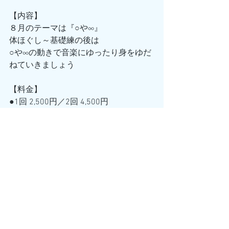
【内容】
８月のテーマは『○や∞』
体ほぐし～基礎練の後は
○や∞の動きで音楽にゆったり身をゆだ
ねていきましょう
【料金】
●1回 2,500円／2回 4,500円
●スタジオチケット使用可
━ ━ ━ ━ ━ ━ ━ ━ ━ ━
エキゾチック研究室のレッスンはオリ
エンタルダンスのテクニックをベース
にしたminoriの気まぐれフュージョン
スタイルです
また、上記以外の時間で
個人、グループレッスン随時受付中