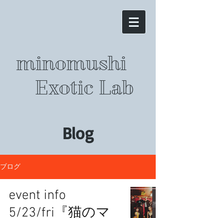
minomushi
Exotic Lab
Blog
ブログ
event info
5/23/fri『猫のマ