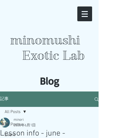
minomushi
Exotic Lab
​Blog
記事
All Posts
minori
All Posts
2020年6月1日
Lesson info - june -
Event