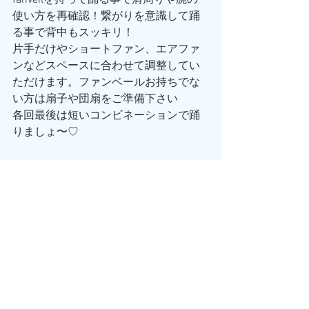
fanveilを持って踊る事で肩周りや腕の
使い方を再確認！繋がりを意識して踊
る事で背中もスッキリ！
片手だけやショートファン、エアファ
ンなどスペースに合わせて調整してい
ただけます。ファンベールお持ちでな
い方は扇子や団扇をご準備下さい
各回最後は短いコンビネーションで踊
りましょ〜♡
ーーーーーーーーーー
レッスンは単発で受講可能なのでいつ
でも思い立たった時にご参加下さいま
せ
レギュラークラス以外にもスタジオ、
オンラインともにプライベートレッス
ンやグループレッスンのオーダー承っ
ております♪
お気軽にお問合せ下さい