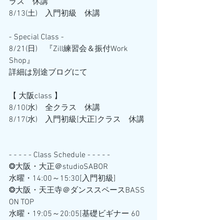
ラス　休講
8/13(土)　入門初級　休講
- Special Class - 
8/21(日)　『Zill練習会＆振付Work 
Shop』
詳細は別途ブログにて
【 大阪class 】
8/10(水)　全クラス　休講
8/17(水)　入門初級[大正]クラス　休講
- - - - - Class Schedule - - - - -
❂大阪・大正＠studioSABOR
水曜・14:00～15:30[入門初級] 
❂大阪・天王寺＠ダンススペースBASS 
ON TOP
水曜・19:05～20:05[基礎ビギナー 60