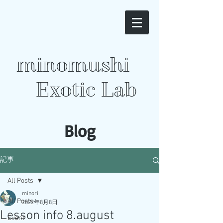
minomushi
Exotic Lab
​Blog
記事
All Posts
minori
All Posts
2022年8月8日
Lesson info 8.august
Event