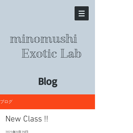
minomushi
Exotic Lab
Blog
ブログ
New Class !!
2021年9月29日