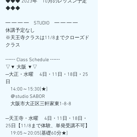
◆◆◆ 2023年　10月のレッスン予定
◆◆◆
━ ━ ━ ━　STUDIO　━ ━ ━ ━
休講予定なし
※天王寺クラスは11/8までクローズド
クラス
┅┅ Class Schedule ┅┅
▽▼ 大阪 ▼▽
─大正・水曜　 4日・11日・18日・25
日　
　14:00～15:30[★] 
　＠studio SABOR
　大阪市大正区三軒家東1-8-8
─天王寺・水曜　 4日・11日・18日・
25日【11/8まで体験、単発受講不可】
　19:05～20:05[基礎60分★] 