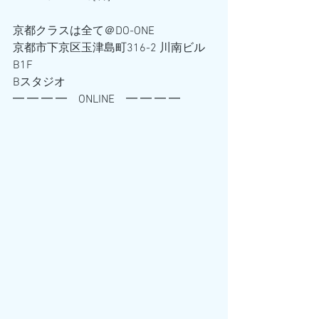
京都クラスは全て＠DO-ONE
京都市下京区玉津島町316-2 川南ビル
B1F
Bスタジオ
━ ━ ━ ━　ONLINE　━ ━ ━ ━