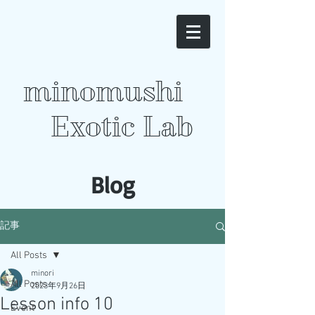
minomushi
Exotic Lab
​Blog
記事
All Posts
minori
All Posts
2023年9月26日
Lesson info 10
Event