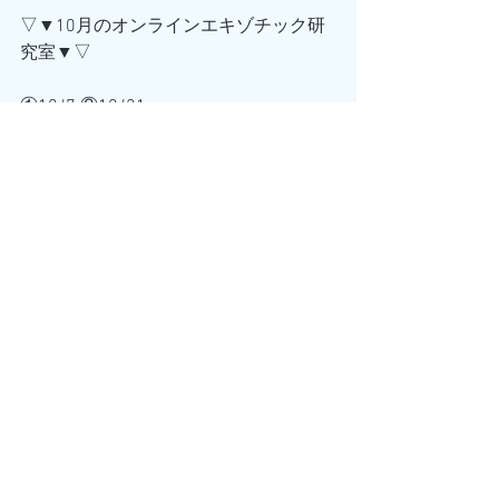
▽▼10月のオンラインエキゾチック研
究室▼▽
①10/7 ②10/21
土曜 14:15～15:30
on Zoom
【内容】
10月のテーマは『メロディに寄り添っ
ていく』
体ほぐし～基礎練のあとは
自分の体で歌を歌うような気分で音楽
に乗っていきましょう♪
一回完結の内容なので①②週どちらか
だけでも大丈夫です
━ ━ ━ ━ ━ ━ ━ ━ ━ ━
詳しくはHPをご覧ください
https://www.exotic-