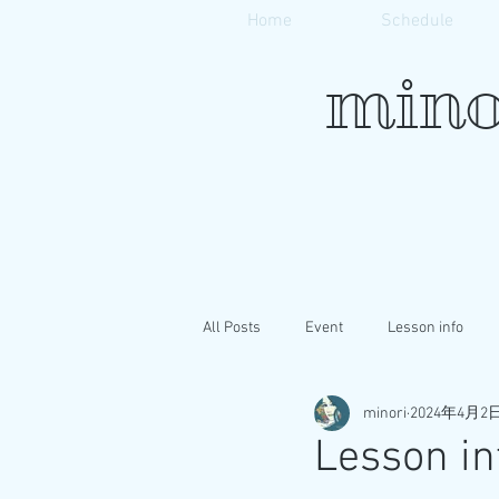
Home
Schedule
mino
All Posts
Event
Lesson info
minori
2024年4月2
Lesson in