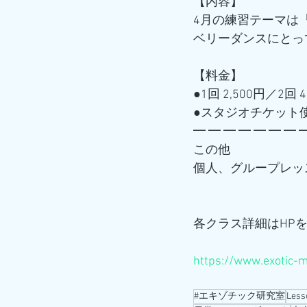
【内容】
4月の練習テーマは
ベリーダンスにとっ
【料金】
●1回 2,500円／2回 4
●スタジオチケット
━ ━ ━ ━ ━ ━ ━ 
この他
個人、グループレッ
各クラス詳細はHP
https://www.exotic-
#エキゾチック研究室
Less