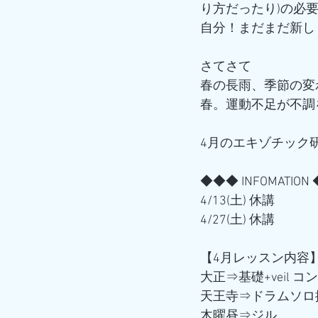
り方だったり)の必
自分！まだまだ新し
さてさて
春の長雨、季節の変
春。運動不足が不調
4月のエキゾチック
◆◆◆ INFOMATION
4/13(土) 休講
4/27(土) 休講
【4月レッスン内容
大正⇒基礎+veil 
天王寺⇒ドラムソロ
木曜昼⇒ジル