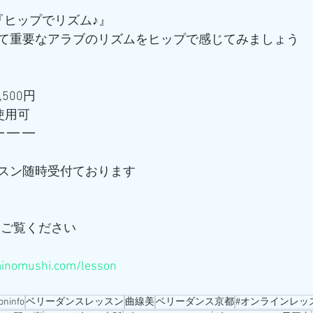
『ヒップでリズム♪』
て重要なアラブのリズムをヒップで感じてみましょう
,500円
使用可
━ ━ ━
スン随時受付ております
をご覧ください
minomushi.com/lesson
oninfo
ベリーダンスレッスン
曲線美
ベリーダンス京都
#オンラインレッ