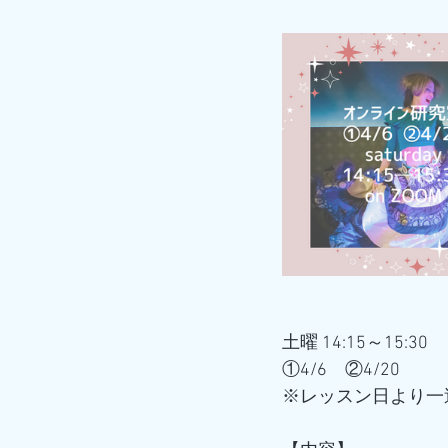
土曜 14:15～15:30
①4/6　②4/20
※レッスン日より一