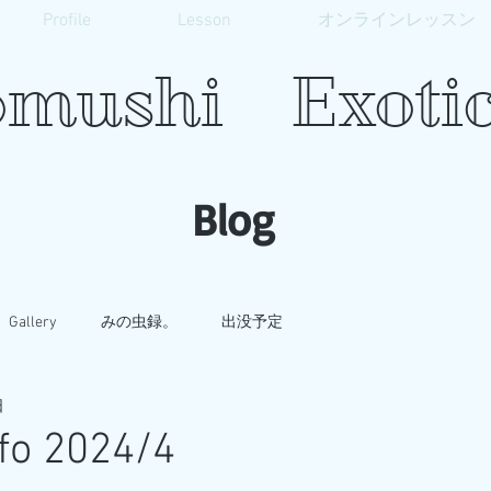
Profile
Lesson
オンラインレッスン
mushi Exotic
​Blog
Gallery
みの虫録。
出没予定
日
fo 2024/4