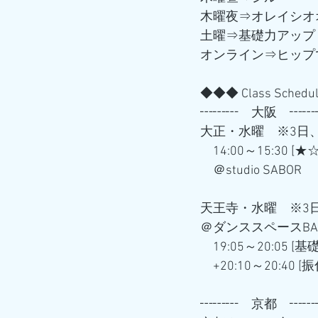
木曜夜⇒オレイシオ
土曜⇒基礎力アップ
オンライン⇒ヒップ
◆◆◆ Class Sched
┅┅┅　大阪　┅┅
大正・水曜　※3日、
　14:00～15:30 [★☆
　＠studio SABOR
天王寺・水曜　※3日
＠ダンススペースBASS
　19:05～20:05 [
　+20:10～20:40 
┅┅┅　京都　┅┅