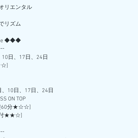
オリエンタル
でリズム
ule ◆◆◆
┅
10日、17日、24日
☆] 
、10日、17日、24日
 ON TOP
基礎60分★☆☆] 
[振付★★☆]
┅